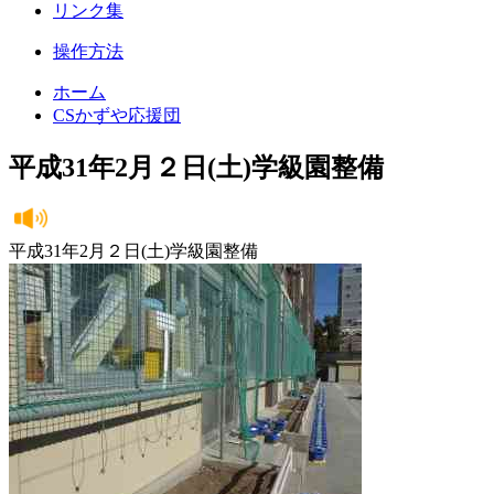
リンク集
操作方法
ホーム
CSかずや応援団
平成31年2月２日(土)学級園整備
平成31年2月２日(土)学級園整備