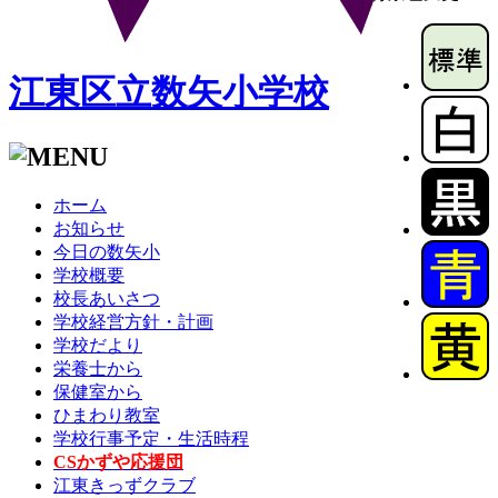
江東区立数矢小学校
ホーム
お知らせ
今日の数矢小
学校概要
校長あいさつ
学校経営方針・計画
学校だより
栄養士から
保健室から
ひまわり教室
学校行事予定・生活時程
CSかずや応援団
江東きっずクラブ