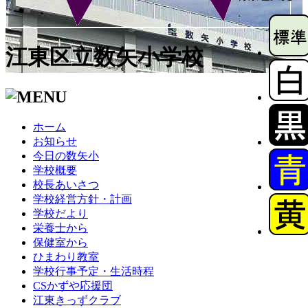
江東区立数矢小学校
ホーム
お知らせ
今日の数矢小
学校概要
校長あいさつ
学校経営方針・計画
学校だより
栄養士から
保健室から
ひまわり教室
学校行事予定・生活時程
CSかずや応援団
江東きっずクラブ