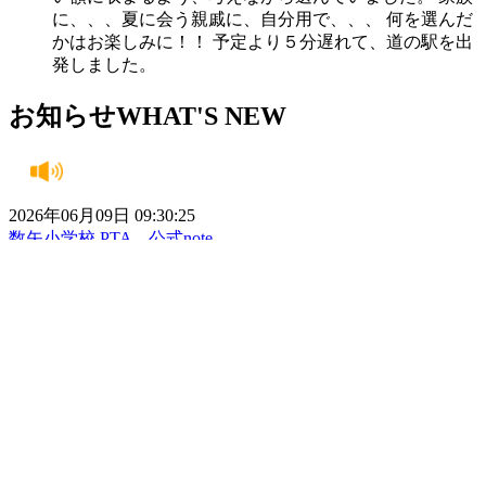
に、、、夏に会う親戚に、自分用で、、、 何を選んだ
かはお楽しみに！！ 予定より５分遅れて、道の駅を出
発しました。
お知らせ
WHAT'S NEW
2026年06月09日 09:30:25
数矢小学校 PTA 公式note
https://note.com/kazuya_pta 数矢小学校 PTA 公式noteで
す。 日々の活動などを紹介していきますので、PTAの
ことをもっと知ってもらうきっかけになれば嬉しいで
す。 チェックしてみてくださいね！